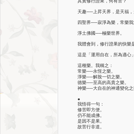
其實修行證果，何有苦？
天趣──上昇天界，是天福，
四聖界──寂淨為樂，常樂我
淨土佛國──極樂世界。
我體會到，修行證果的快樂是
這是「運用自在，所為適心」
這種樂。我稱之：
常樂──永恆之樂。
淨樂──解脫一切之樂。
德樂──至高的高貴之樂。
神樂──大自在的神通變化之
●
我悟得一句：
修苦即方便。
仍不能成佛。
是因不是果。
故苦行非道。