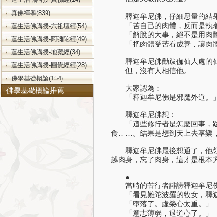
真佛禪學(839)
釋迦牟尼佛，仔細思量的結果
「苦自己的肉體，反而是執著
蓮生活佛講授-六祖壇經(54)
「解脫的大事，絕不是用肉體
蓮生活佛講授-阿彌陀經(49)
「把肉體受苦看成善，讓肉體
蓮生活佛講授-地藏經(34)
釋迦牟尼佛勸跋伽仙人處的仙
蓮生活佛講授-圓覺經經(28)
但，沒有人相信他。
佛學基礎概論(154)
大家認為：
佛學基礎概論推薦
「釋迦牟尼佛是邪魔外道。
釋迦牟尼佛想：
「這些修行者是怎麼回事，跋
食……。結果是想到天上去享樂
釋迦牟尼佛最後想通了，他領悟
越肉身，忘了肉身，這才是根本
●
當時的苦行者誹謗釋迦牟尼
「看見難陀波羅的牧女，釋迦
「墮落了。虛榮心太重。」
「意志薄弱，退道心了。」