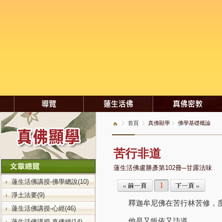
首頁
真佛顯學
佛學基礎概論
苦行非道
蓮生活佛盧勝彥第102冊─甘露法味
蓮生活佛講授-佛學總說(10)
1
淨土法要(9)
釋迦牟尼佛在苦行林苦修，度
蓮生活佛講授-心經(46)
他是又皈依又訪道。
蓮生活佛講授-真佛經(14)