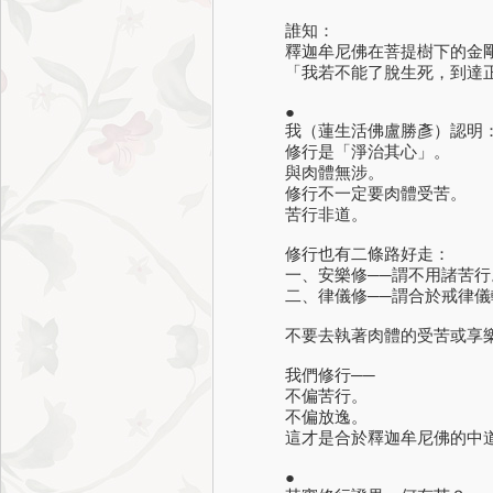
誰知：
釋迦牟尼佛在菩提樹下的金剛
「我若不能了脫生死，到達正
●
我（蓮生活佛盧勝彥）認明
修行是「淨治其心」。
與肉體無涉。
修行不一定要肉體受苦。
苦行非道。
修行也有二條路好走：
一、安樂修──謂不用諸苦行
二、律儀修──謂合於戒律儀
不要去執著肉體的受苦或享樂
我們修行──
不偏苦行。
不偏放逸。
這才是合於釋迦牟尼佛的中
●