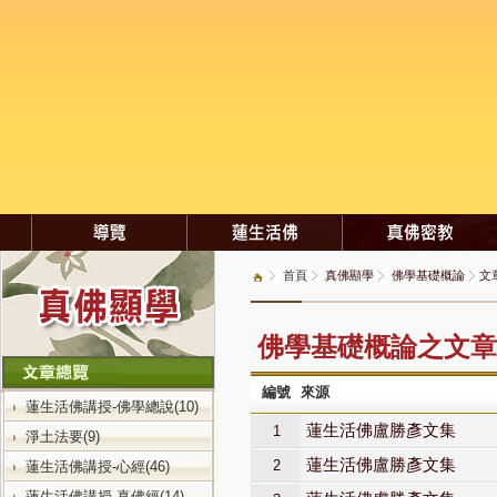
首頁
真佛顯學
佛學基礎概論
文
佛學基礎概論之文章
編號
來源
蓮生活佛講授-佛學總說(10)
蓮生活佛盧勝彥文集
1
淨土法要(9)
蓮生活佛盧勝彥文集
2
蓮生活佛講授-心經(46)
蓮生活佛講授-真佛經(14)