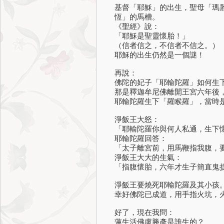
基督「耶穌」的出生，聖母「瑪
恆」的馬槽。
《聖經》說：
「耶穌是聖靈懷胎！」
（信者信之，不信者不信之。）
耶穌的出生仍然是一個謎！
再說：
佛陀的妃子「耶輸陀羅」如何生
那是釋迦牟尼佛離開王宮六年後
耶輸陀羅生下「羅睺羅」，當時
淨飯王大怒：
「耶輸陀羅你與何人私通，生下
耶輸陀羅回答：
「太子離宮前，用馬鞭指我腹，
淨飯王大大的生氣：
「指腹懷胎，六年才生子簡直鬼
淨飯王要燒死耶輸陀羅及其小孩
幸好佛陀已成道，用手指火坑，
好了，現在我問：
蓮生活佛盧勝彥是誰生的？