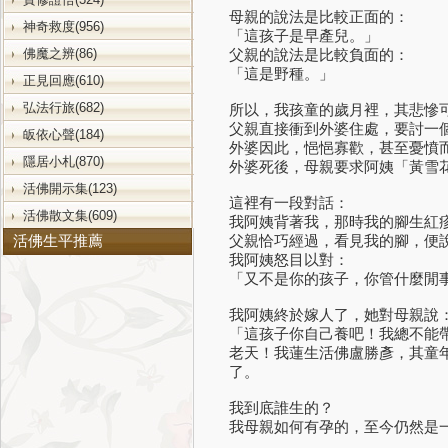
母親的說法是比較正面的：
神奇救度(956)
「這孩子是早產兒。」
佛魔之辨(86)
父親的說法是比較負面的：
「這是野種。」
正見回應(610)
弘法行旅(682)
所以，我孩童的歲月裡，其悲慘
父親直接衝到外婆住處，要討一
皈依心聲(184)
外婆因此，悒悒寡歡，甚至憂憤
隱居小札(870)
外婆死後，母親要求阿姨「黃雪
活佛開示集(123)
這裡有一段對話：
活佛散文集(609)
我阿姨背著我，那時我的腳生紅
父親恰巧經過，看見我的腳，便
活佛生平推薦
我阿姨怒目以對：
「又不是你的孩子，你管什麼閒
我阿姨終於嫁人了，她對母親說
「這孩子你自己養吧！我總不能
老天！我蓮生活佛盧勝彥，其童
了。
我到底誰生的？
我母親如何有孕的，至今仍然是