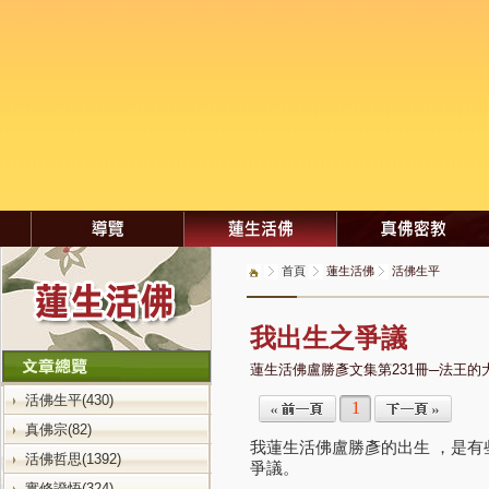
首頁
蓮生活佛
活佛生平
我出生之爭議
蓮生活佛盧勝彥文集第231冊─法王的
活佛生平(430)
1
真佛宗(82)
我蓮生活佛盧勝彥的出生 ，是
活佛哲思(1392)
爭議。
實修證悟(324)